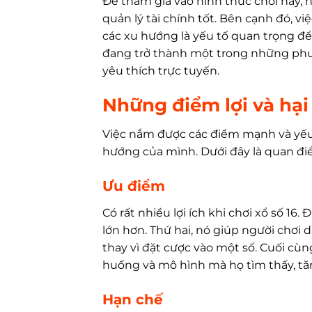
Để tham gia vào hình thức chơi này,
quản lý tài chính tốt. Bên cạnh đó, v
các xu hướng là yếu tố quan trọng để 
đang trở thành một trong những ph
yêu thích trực tuyến.
Những điểm lợi và hạ
Việc nắm được các điểm mạnh và yếu
hướng của mình. Dưới đây là quan đi
Ưu điểm
Có rất nhiều lợi ích khi chơi xổ số 16
lớn hơn. Thứ hai, nó giúp người chơi 
thay vì đặt cược vào một số. Cuối cùn
huống và mô hình mà họ tìm thấy, tăng
Hạn chế