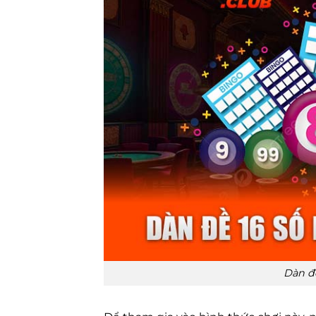
Dàn đề