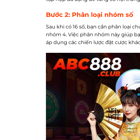
Bước 2: Phân loại nhóm số
Sau khi có 16 số, bạn cần phân loại
nhóm 4. Việc phân nhóm này giúp bạn
áp dụng các chiến lược đặt cược kh