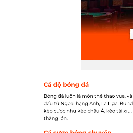
Cá độ bóng đá
Bóng đá luôn là môn thể thao vua, và
đấu từ Ngoại hạng Anh, La Liga, Bund
kèo cược như kèo châu Á, kèo tài xỉu
thắng lớn.
Cá cược bóng chuyền