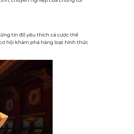
 tình, chuyên nghiệp của chúng tôi
ng tín đồ yêu thích cá cược thể
 cơ hội khám phá hàng loạt hình thức