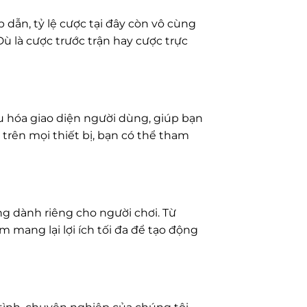
p dẫn, tỷ lệ cược tại đây còn vô cùng
 là cược trước trận hay cược trực
ưu hóa giao diện người dùng, giúp bạn
ợ trên mọi thiết bị, bạn có thể tham
g dành riêng cho người chơi. Từ
 mang lại lợi ích tối đa để tạo động