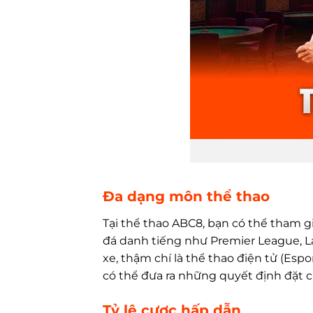
Đa dạng môn thể thao
Tại thể thao ABC8, bạn có thể tham g
đá danh tiếng như Premier League, La
xe, thậm chí là thể thao điện tử (Esp
có thể đưa ra những quyết định đặt 
Tỷ lệ cược hấp dẫn