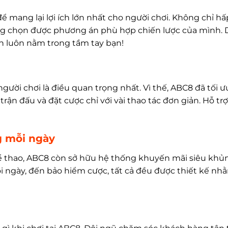
để mang lại lợi ích lớn nhất cho người chơi. Không chỉ hấ
ng chọn được phương án phù hợp chiến lược của mình. Dù
lớn luôn nằm trong tầm tay bạn!
gười chơi là điều quan trọng nhất. Vì thế, ABC8 đã tối 
rận đấu và đặt cược chỉ với vài thao tác đơn giản. Hỗ tr
g mỗi ngày
ể thao, ABC8 còn sở hữu hệ thống khuyến mãi siêu khủn
 ngày, đến bảo hiểm cược, tất cả đều được thiết kế nhằm