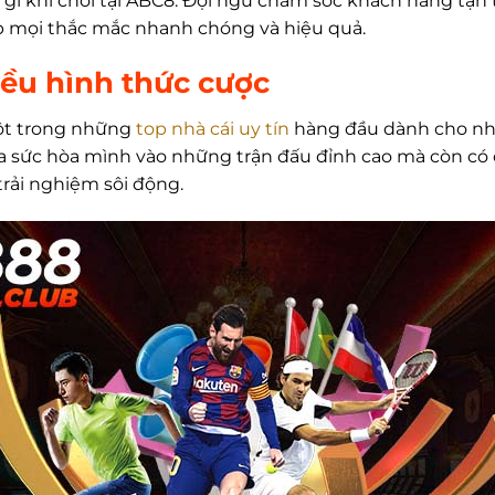
u gì khi chơi tại ABC8. Đội ngũ chăm sóc khách hàng tận
đáp mọi thắc mắc nhanh chóng và hiệu quả.
iều hình thức cược
một trong những
top nhà cái uy tín
hàng đầu dành cho nhữ
ỏa sức hòa mình vào những trận đấu đỉnh cao mà còn có
rải nghiệm sôi động.