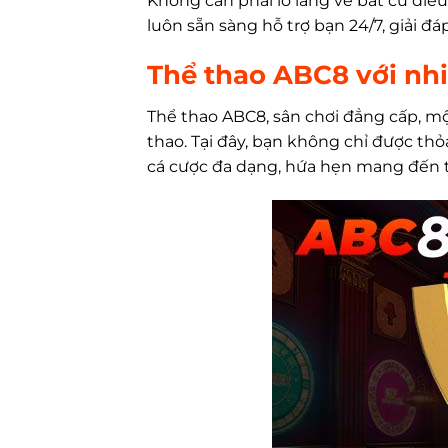
Không cần phải lo lắng về bất cứ điề
luôn sẵn sàng hỗ trợ bạn 24/7, giải 
Thể thao ABC8 với nh
Thể thao ABC8, sân chơi đẳng cấp, 
thao. Tại đây, bạn không chỉ được th
cá cược đa dạng, hứa hẹn mang đến t