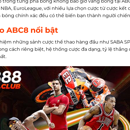
ộp trong từng pha bóng không bao giờ vắng bóng tại ABC8
 NBA, EuroLeague, với nhiều lựa chọn cược từ cược kết 
 bóng chính xác đều có thể biến bạn thành người chiến
o ABC8 nổi bật
ải nghiệm những sảnh cược thể thao hàng đầu như SABA
 cách riêng biệt, hệ thống cược đa dạng, tỷ lệ thắng c
ất.