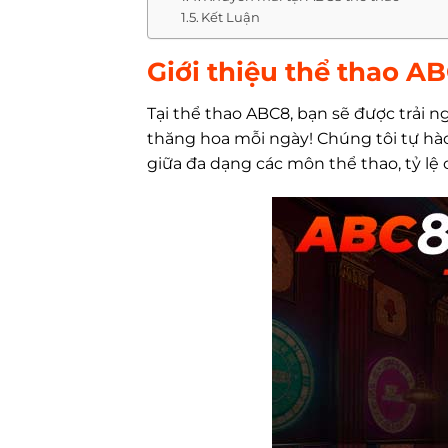
Kết Luận
Giới thiệu thể thao A
Tại thể thao ABC8, bạn sẽ được trải
thăng hoa mỗi ngày! Chúng tôi tự hà
giữa đa dạng các môn thể thao, tỷ lệ 