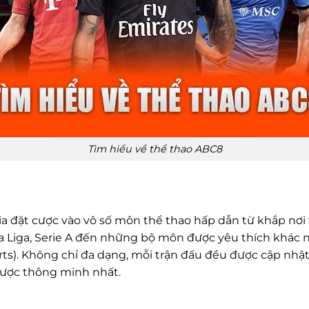
Tìm hiểu về thể thao ABC8
ia đặt cược vào vô số môn thể thao hấp dẫn từ khắp nơi 
 Liga, Serie A đến những bộ môn được yêu thích khác n
orts). Không chỉ đa dạng, mỗi trận đấu đều được cập nhậ
cược thông minh nhất.