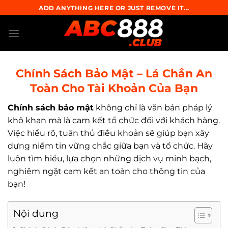
Skip
ADD ANYTHING HERE OR JUST REMOVE IT...
to
content
Chính Sách Bảo Mật – Lá Chắn An
Toàn Cho Tài Khoản Của Bạn
Chính sách bảo mật
không chỉ là văn bản pháp lý
khô khan mà là cam kết tổ chức đối với khách hàng.
Việc hiểu rõ, tuân thủ điều khoản sẽ giúp bạn xây
dựng niềm tin vững chắc giữa bạn và tổ chức. Hãy
luôn tìm hiểu, lựa chọn những dịch vụ minh bạch,
nghiêm ngặt cam kết an toàn cho thông tin của
bạn!
Nội dung