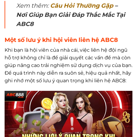
Xem thêm:
Câu Hỏi Thường Gặp
–
Nơi Giúp Bạn Giải Đáp Thắc Mắc Tại
ABC8
Một số lưu ý khi hội viên liên hệ ABC8
Khi bạn là hội viên của nhà cái, việc liên hệ đội ngũ
hỗ trợ không chỉ là để giải quyết các vấn đề mà còn
giúp nâng cao trải nghiệm sử dụng dịch vụ của bạn.
Để quá trình này diễn ra suôn sẻ, hiệu quả nhất, hãy
ghi nhớ một số lưu ý quan trọng khi liên hệ ABC8: