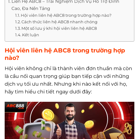
Liên Hệ ABC8 – Trải Nghiệm Dịch Vụ Hỗ Trợ Đỉnh
Cao, Đa Nền Tảng
Hội viên liên hệ ABC8 trong trường hợp nào?
Cách thức liên hệ ABC8 nhanh chóng
Một số lưu ý khi hội viên liên hệ ABC8
Kết luận
Hội viên liên hệ ABC8 trong trường hợp
nào?
Hội viên không chỉ là thành viên đơn thuần mà còn
là cầu nối quan trọng giúp bạn tiếp cận với những
dịch vụ tối ưu nhất. Nhưng khi nào kết nối với họ,
hãy tìm hiểu chi tiết ngay dưới đây: