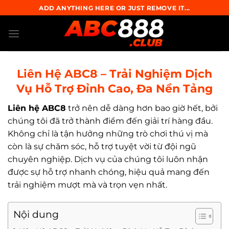
Skip
ADD ANYTHING HERE OR JUST REMOVE IT...
to
content
Liên Hệ ABC8 – Trải Nghiệm Dịch
Vụ Hỗ Trợ Đỉnh Cao, Đa Nền Tảng
Liên hệ ABC8
trở nên dễ dàng hơn bao giờ hết, bởi
chúng tôi đã trở thành điểm đến giải trí hàng đầu.
Không chỉ là tận hưởng những trò chơi thú vị mà
còn là sự chăm sóc, hỗ trợ tuyệt vời từ đội ngũ
chuyên nghiệp. Dịch vụ của chúng tôi luôn nhận
được sự hỗ trợ nhanh chóng, hiệu quả mang đến
trải nghiệm mượt mà và trọn vẹn nhất.
Nội dung