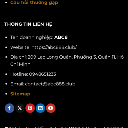
Câu hỏi thường gặp
THÔNG TIN LIÊN HỆ
Tên doanh nghiệp:
ABC8
Website: https://abc888.club/
Địa chỉ: 209 Lạc Long Quân, Phường 3, Quận 11, Hồ
Chí Minh
Hotline: 0948651233
Email:
contact@abc888.club
Sitemap